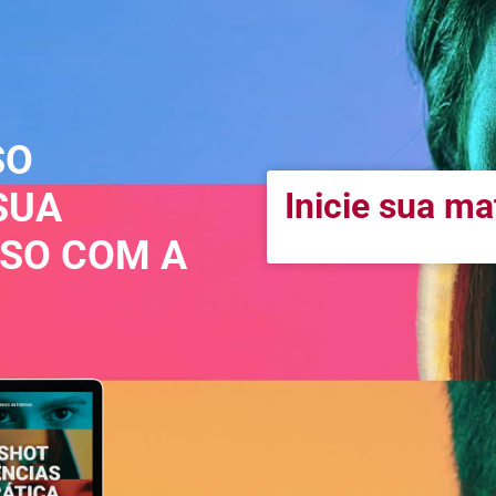
SO
SUA
Inicie sua m
SSO COM A