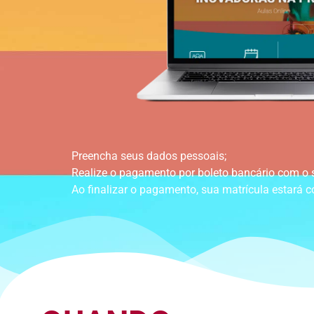
Preencha seus dados pessoais;
Realize o pagamento por boleto bancário com o 
Ao finalizar o pagamento, sua matrícula estará c