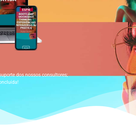
suporte dos nossos consultores;
oncluída!