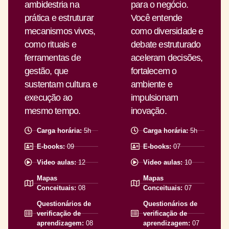
ambidestria na
para o negócio.
prática e estruturar
Você entende
mecanismos vivos,
como diversidade e
como rituais e
debate estruturado
ferramentas de
aceleram decisões,
gestão, que
fortalecem o
sustentam cultura e
ambiente e
execução ao
impulsionam
mesmo tempo.
inovação.
Carga horária:
5h
Carga horária:
5h
E-books:
09
E-books:
07
Video aulas:
12
Video aulas:
10
Mapas
Mapas
Conceituais:
08
Conceituais:
07
Questionários de
Questionários de
verificação de
verificação de
aprendizagem:
08
aprendizagem:
07