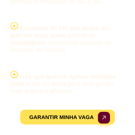
pessoas e resultados no dia a dia.
Profissionais de RH que atuam ou
querem atuar como parceiros
estratégicos
conectando pessoas às
decisões do negócio.
Líderes que querem aplicar métodos
reais
e sair da teoria para uma gestão
mais prática e eficiente.
GARANTIR MINHA VAGA