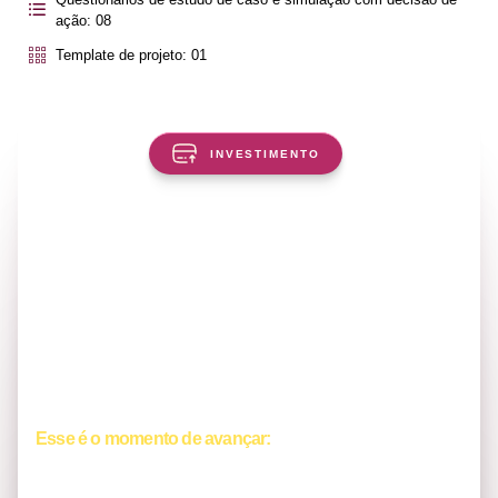
ação: 08
Template de projeto: 01
INVESTIMENTO
Parcelamento no cartão:
Em até
10X De:
R$ 220,00
Pagamento á Vista:
Com
5% de desconto
no boleto, débito ou Pix
Esse é o momento de avançar:
Se você quer evoluir sua
atuação como líder e tomar decisões com mais segurança,
consistência e impacto, essa é a hora de dar o próximo