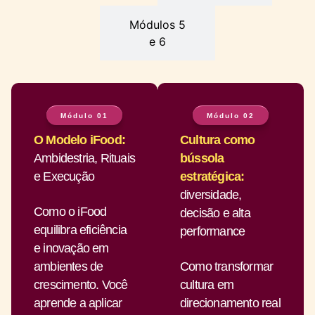
Módulos 5
e 6
Módulo 01
Módulo 02
O Modelo iFood:
Cultura como
Ambidestria, Rituais
bússola
e Execução
estratégica:
diversidade,
Como o iFood
decisão e alta
equilibra eficiência
performance
e inovação em
ambientes de
Como transformar
crescimento. Você
cultura em
aprende a aplicar
direcionamento real