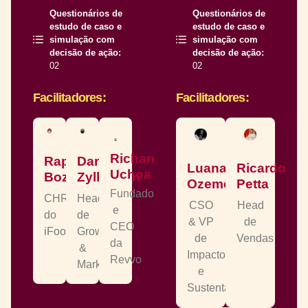
Questionários de
Questionários de
estudo de caso e
estudo de caso e
simulação com
simulação com
decisão de ação:
decisão de ação:
02
02
Facilitadores:
Facilitadores:
Richard
Raphael
Daniela
Luana
Ricardo
Uchoa
Bozza
Zylberkan
Ozemella
Petta
Fundador
CHRO
Head
CSO
Head
e
do
de
& VP
de
CEO
iFood
Growth
de
Vendas
da
&
Impacto
Revvo
Marketing
e
Sustentabilidade