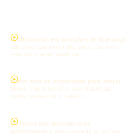
Este curso é para profissionais que precisam liderar com mais
clareza, consistência e impacto no negócio.
É especialmente indicado para:
Profissionais em posições de liderança
que precisam tomar decisões com mais
segurança e consistência.
Quem está se preparando para liderar
times
e quer acelerar sua maturidade
antes de assumir o desafio.
Gestores que buscam mais
performance
e precisam alinhar cultura,